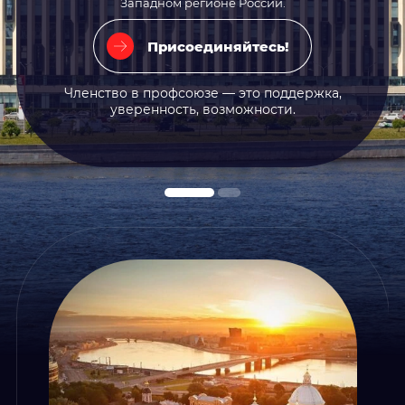
Западном регионе России.
Западном регионе России.
Присоединяйтесь!
Присоединяйтесь!
Членство в профсоюзе — это поддержка,
Членство в профсоюзе — это поддержка,
уверенность, возможности.
уверенность, возможности.