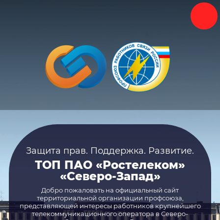
Защита прав. Поддержка. Развитие.
Защита прав. Поддержка. Развитие.
ТОП ПАО «Ростелеком»
ТОП ПАО «Ростелеком»
«Северо-Запад»
«Северо-Запад»
Добро пожаловать на официальный сайт
Добро пожаловать на официальный сайт
территориальной организации профсоюза,
территориальной организации профсоюза,
представляющей интересы работников крупнейшего
представляющей интересы работников крупнейшего
телекоммуникационного оператора в Северо-
телекоммуникационного оператора в Северо-