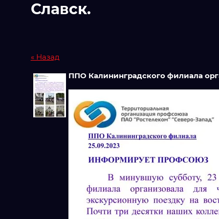
Славск.
« Назад
ППО Калининградского филиала орга