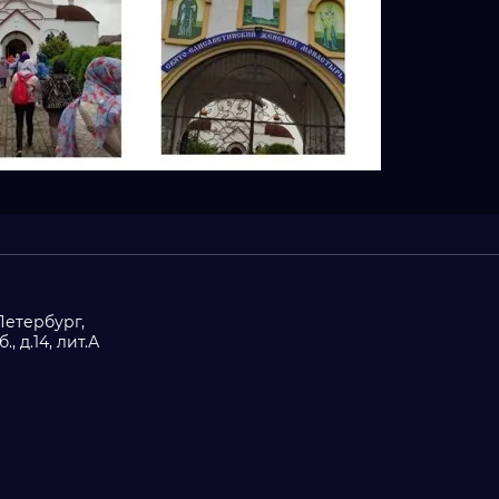
-Петербург,
, д.14, лит.А