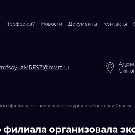
Профсоюз?
Новости
Документы
Контакты
Адрес
ProfsoyuzMRFSZ@nw.rt.ru
Синопс
го филиала организовала экскурсию в Советск и Славск.
филиала организовала экс