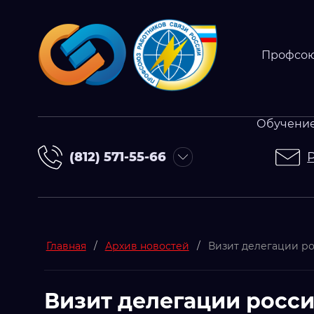
Профсо
Обучение
(812) 571-55-66
Главная
/
Архив новостей
/
Визит делегации р
Визит делегации росси