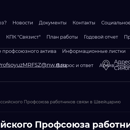
юз?
Новости
Документы
Контакты
Социальное
КПК "Связист"
План работы
Годовой отчет
Пр
 профсоюзного актива
Информационные листки
Адрес
ProfsoyuzMRFSZ@nw.rt.ru
Вопрос и ответ
Архив: инфо
Синопс
оссийского Профсоюза работников связи в Швейцарию
йского Профсоюза работни